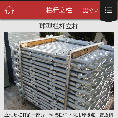
首页



栏杆立柱
分类

关于我们
球型栏杆立柱
产品展示
新闻中心
成功案例
售后服务
人才招聘
留言反馈
联系我们
立柱是栏杆的一部分，球接栏杆 ：采用球接点、普通钢