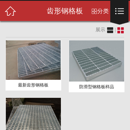
首页



齿形钢格板
分类

关于我们


展示
|
产品展示
新闻中心
成功案例
售后服务
最新齿形钢格板
防滑型钢格板样品
人才招聘
留言反馈
联系我们