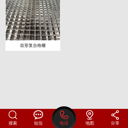
齿形复合格栅





搜索
短信
电话
地图
分享