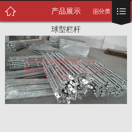
首页



产品展示
分类

关于我们
球型栏杆
产品展示
新闻中心
成功案例
售后服务
人才招聘
留言反馈
联系我们